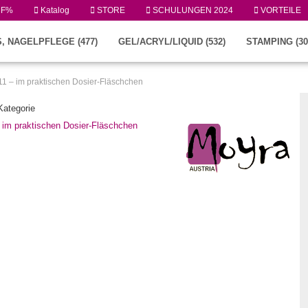
UF%
Katalog
STORE
SCHULUNGEN 2024
VORTEILE
, NAGELPFLEGE (477)
GEL/ACRYL/LIQUID (532)
STAMPING (30
.11 – im praktischen Dosier-Fläschchen
 Kategorie