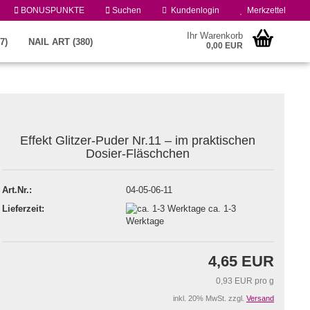
BONUSPUNKTE
Suchen
Kundenlogin
Merkzettel
Ihr Warenkorb
7)
NAIL ART (380)
0,00 EUR
Effekt Glitzer-Puder Nr.11 – im praktischen
Dosier-Fläschchen
Art.Nr.:
04-05-06-11
Konto erstellen
Lieferzeit:
ca. 1-3
Passwort vergessen?
Werktage
4,65 EUR
0,93 EUR pro g
inkl. 20% MwSt. zzgl.
Versand