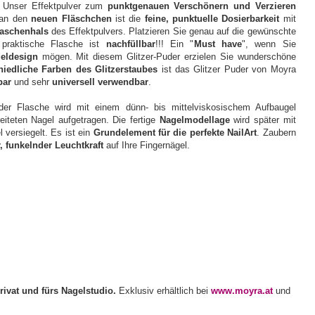
. Unser Effektpulver zum
punktgenauen Verschönern und Verzieren
 an den
neuen Fläschchen
ist die
feine, punktuelle Dosierbarkeit
mit
laschenhals
des Effektpulvers. Platzieren Sie genau auf die gewünschte
 praktische Flasche ist
nachfüllbar
!!! Ein "
Must have
", wenn Sie
geldesign
mögen. Mit diesem Glitzer-Puder erzielen Sie wunderschöne
hiedliche Farben
des Glitzerstaubes
ist das Glitzer Puder von Moyra
rbar
und sehr
universell verwendbar
.
der Flasche wird mit einem dünn- bis mittelviskosischem Aufbaugel
eiteten Nagel aufgetragen. Die fertige
Nagelmodellage
wird später mit
versiegelt. Es ist ein
Grundelement für die perfekte NailArt
. Zaubern
, funkelnder Leuchtkraft
auf Ihre Fingernägel.
rivat und fürs Nagelstudio.
Exklusiv erhältlich bei
www.moyra.at
und