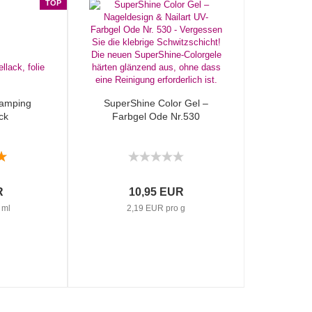
TOP
Stamping
SuperShine Color Gel –
ck
Farbgel Ode Nr.530
R
10,95 EUR
 ml
2,19 EUR pro g