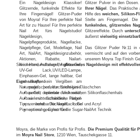
Glitzer Pulver in den Dosen
Ihrer Nägel
. Das Praktische
Hilfe des
weichen, Silikon-F
Stelle am Fingernagel. Die
funkelndes, glitzerndes Na
Glitzereffekte. Durch
untersc
äußerst
vielseitig einsetzba
Das Glitzer Puder Nr.11 in 
vermischt und auf den vorber
unserem Moyra Top Finish Gel 
Sie im Handumdrehen Ihr
glitzerndes Nageldesign mit effektvoller
Eigenschaften:
praktisches, durchsichtiges Fläschchen
perfekt dosierbar durch weichen Silikonflaschenhals
viele unterschiedliche Farben
verwendbar für Nagellack, Gel und Acryl
optimal geeignet für die Sugar-NailArt Technik
Moyra, die Marke von Profis für Profis.
Die Premium Qualität für P
im
Moyra Nail Store
, 1210 Wien, Tauschekgasse 11.