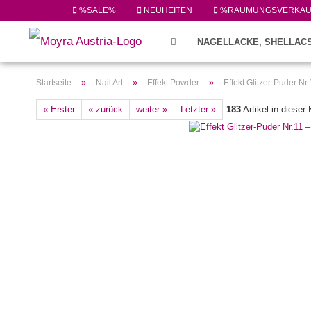
%SALE%
NEUHEITEN
%RÄUMUNGSVERKA
NAGELLACKE, SHELLACS
FEILEN/PINSEL/ZUBEHÖR (224)
»
»
»
Startseite
Nail Art
Effekt Powder
Effekt Glitzer-Puder Nr
« Erster
« zurück
weiter »
Letzter »
183
Artikel in dieser