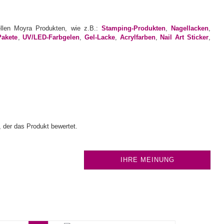
ellen Moyra Produkten, wie z.B.:
Stamping-Produkten
,
Nagellacken
,
Pakete
,
UV/LED-Farbgelen
,
Gel-Lacke
,
Acrylfarben
,
Nail Art Sticker
,
 der das Produkt bewertet.
IHRE MEINUNG