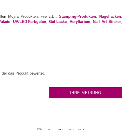
ellen Moyra Produkten, wie z.B.:
Stamping-Produkten
,
Nagellacken
,
Pakete
,
UV/LED-Farbgelen
,
Gel-Lacke
,
Acrylfarben
,
Nail Art Sticker
,
 der das Produkt bewertet.
IHRE MEINUNG