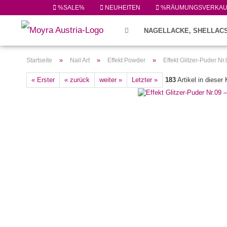
%SALE%
NEUHEITEN
%RÄUMUNGSVERKA
NAGELLACKE, SHELLACS
FEILEN/PINSEL/ZUBEHÖR (224)
»
»
»
Startseite
Nail Art
Effekt Powder
Effekt Glitzer-Puder N
« Erster
« zurück
weiter »
Letzter »
183
Artikel in dieser