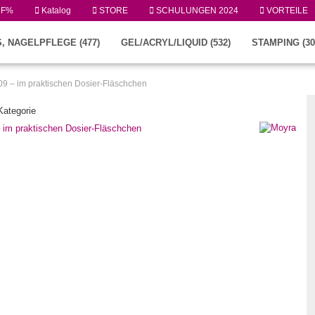
UF%
Katalog
STORE
SCHULUNGEN 2024
VORTEILE
, NAGELPFLEGE (477)
GEL/ACRYL/LIQUID (532)
STAMPING (30
r.09 – im praktischen Dosier-Fläschchen
 Kategorie