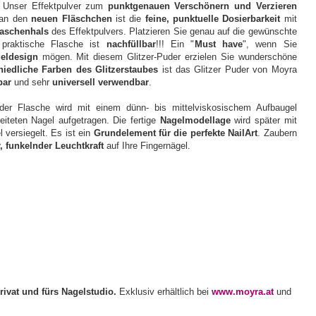
. Unser Effektpulver zum
punktgenauen Verschönern und Verzieren
 an den
neuen Fläschchen
ist die
feine, punktuelle Dosierbarkeit
mit
laschenhals
des Effektpulvers. Platzieren Sie genau auf die gewünschte
 praktische Flasche ist
nachfüllbar
!!! Ein "
Must have
", wenn Sie
geldesign
mögen. Mit diesem Glitzer-Puder erzielen Sie wunderschöne
hiedliche Farben
des Glitzerstaubes
ist das Glitzer Puder von Moyra
rbar
und sehr
universell verwendbar
.
der Flasche wird mit einem dünn- bis mittelviskosischem Aufbaugel
eiteten Nagel aufgetragen. Die fertige
Nagelmodellage
wird später mit
versiegelt. Es ist ein
Grundelement für die perfekte NailArt
. Zaubern
, funkelnder Leuchtkraft
auf Ihre Fingernägel.
rivat und fürs Nagelstudio.
Exklusiv erhältlich bei
www.moyra.at
und