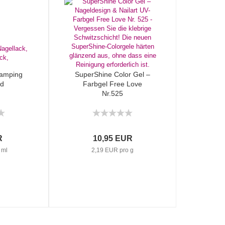
Stamping
SuperShine Color Gel –
ed
Farbgel Free Love
Nr.525
R
10,95 EUR
 ml
2,19 EUR pro g