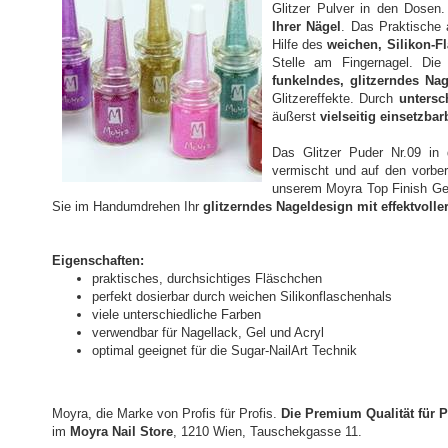
Glitzer Pulver in den Dosen
Ihrer Nägel
. Das Praktische
Hilfe des
weichen, Silikon-F
Stelle am Fingernagel. Die
funkelndes, glitzerndes Na
Glitzereffekte. Durch
untersc
äußerst
vielseitig einsetzba
Das Glitzer Puder Nr.09 in 
vermischt und auf den vorber
unserem Moyra Top Finish Gel 
Sie im Handumdrehen Ihr
glitzerndes Nageldesign mit effektvoller
Eigenschaften:
praktisches, durchsichtiges Fläschchen
perfekt dosierbar durch weichen Silikonflaschenhals
viele unterschiedliche Farben
verwendbar für Nagellack, Gel und Acryl
optimal geeignet für die Sugar-NailArt Technik
Moyra, die Marke von Profis für Profis.
Die Premium Qualität für P
im
Moyra Nail Store
, 1210 Wien, Tauschekgasse 11.