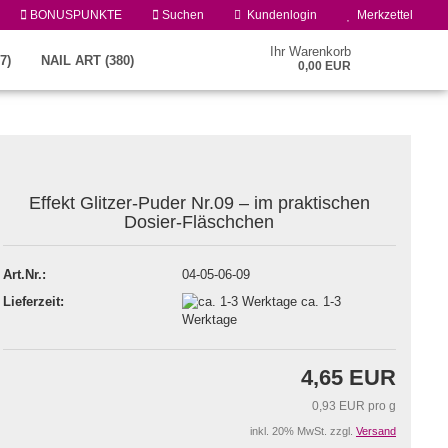
BONUSPUNKTE
Suchen
Kundenlogin
Merkzettel
Ihr Warenkorb
7)
NAIL ART (380)
0,00 EUR
Effekt Glitzer-Puder Nr.09 – im praktischen
Dosier-Fläschchen
Art.Nr.:
04-05-06-09
Konto erstellen
Lieferzeit:
ca. 1-3
Passwort vergessen?
Werktage
4,65 EUR
0,93 EUR pro g
inkl. 20% MwSt. zzgl.
Versand