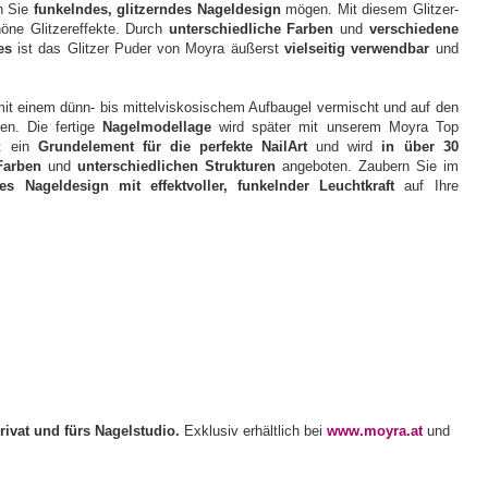
n Sie
funkelndes, glitzerndes Nageldesign
mögen. Mit diesem Glitzer-
öne Glitzereffekte. Durch
unterschiedliche Farben
und
verschiedene
es
ist das Glitzer Puder von Moyra äußerst
vielseitig verwendbar
und
mit einem dünn- bis mittelviskosischem Aufbaugel vermischt und auf den
gen. Die fertige
Nagelmodellage
wird später mit unserem Moyra Top
st ein
Grundelement für die perfekte NailArt
und wird
in über 30
Farben
und
unterschiedlichen Strukturen
angeboten. Zaubern Sie im
des Nageldesign mit effektvoller, funkelnder Leuchtkraft
auf Ihre
rivat und fürs Nagelstudio.
Exklusiv erhältlich bei
www.moyra.at
und