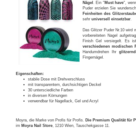
Nägel
. Ein "
Must have
", wen
Puder erzielen Sie wundersch
Feinheiten des Glitzerstaub
sehr
universell einsetzbar
.
Das Glitzer Puder Nr.10 wird 
vorbereiteten Nagel aufgetra
Finish Gel versiegelt. Es i
verschiedenen modischen 
Handumdrehen Ihr
glitzern
Fingernägel.
Eigenschaften:
stabile Dose mit Drehverschluss
mit transparentem, durchsichtigen Deckel
30 untersciedliche Farben
in diversen Körnungen
verwendbar für Nagellack, Gel und Acryl
Moyra, die Marke von Profis für Profis.
Die Premium Qualität für P
im
Moyra Nail Store
, 1210 Wien, Tauschekgasse 11.