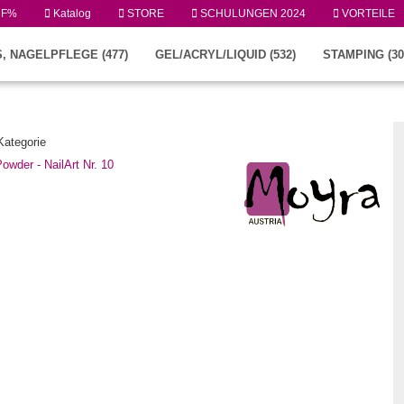
UF%
Katalog
STORE
SCHULUNGEN 2024
VORTEILE
, NAGELPFLEGE (477)
GEL/ACRYL/LIQUID (532)
STAMPING (30
 Kategorie