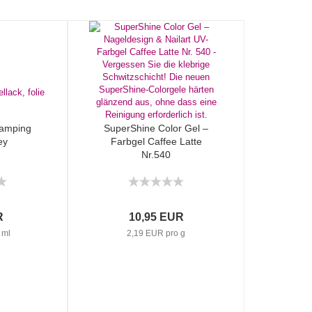
Stamping
SuperShine Color Gel –
ey
Farbgel Caffee Latte
Nr.540
R
10,95 EUR
 ml
2,19 EUR pro g