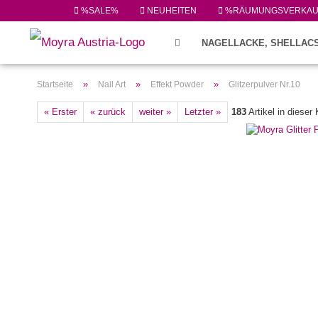
%SALE%
NEUHEITEN
%RÄUMUNGSVERKA
NAGELLACKE, SHELLACS
FEILEN/PINSEL/ZUBEHÖR (224)
»
»
»
Startseite
Nail Art
Effekt Powder
Glitzerpulver Nr.10
« Erster
« zurück
weiter »
Letzter »
183
Artikel in dieser