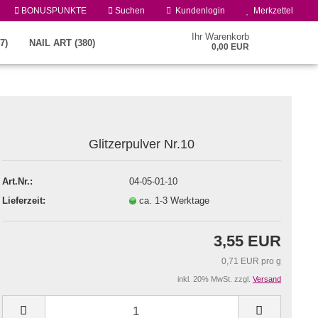
BONUSPUNKTE
Suchen
Kundenlogin
Merkzettel
Ihr Warenkorb
7)
NAIL ART (380)
0,00 EUR
Glitzerpulver Nr.10
Art.Nr.:
04-05-01-10
Lieferzeit:
ca. 1-3 Werktage
Konto erstellen
Passwort vergessen?
3,55 EUR
0,71 EUR pro g
inkl. 20% MwSt. zzgl.
Versand