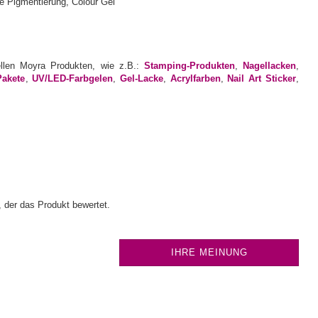
ellen Moyra Produkten, wie z.B.:
Stamping-Produkten
,
Nagellacken
,
Pakete
,
UV/LED-Farbgelen
,
Gel-Lacke
,
Acrylfarben
,
Nail Art Sticker
,
 der das Produkt bewertet.
IHRE MEINUNG