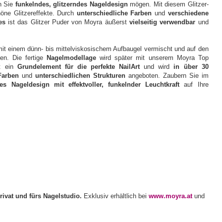
n Sie
funkelndes, glitzerndes Nageldesign
mögen. Mit diesem Glitzer-
öne Glitzereffekte. Durch
unterschiedliche Farben
und
verschiedene
es
ist das Glitzer Puder von Moyra äußerst
vielseitig verwendbar
und
mit einem dünn- bis mittelviskosischem Aufbaugel vermischt und auf den
gen. Die fertige
Nagelmodellage
wird später mit unserem Moyra Top
st ein
Grundelement für die perfekte NailArt
und wird
in über 30
Farben
und
unterschiedlichen Strukturen
angeboten. Zaubern Sie im
des Nageldesign mit effektvoller, funkelnder Leuchtkraft
auf Ihre
rivat und fürs Nagelstudio.
Exklusiv erhältlich bei
www.moyra.at
und