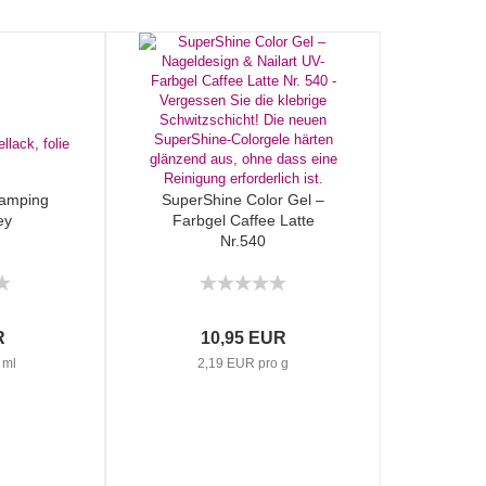
Stamping
SuperShine Color Gel –
ey
Farbgel Caffee Latte
Nr.540
R
10,95 EUR
 ml
2,19 EUR pro g