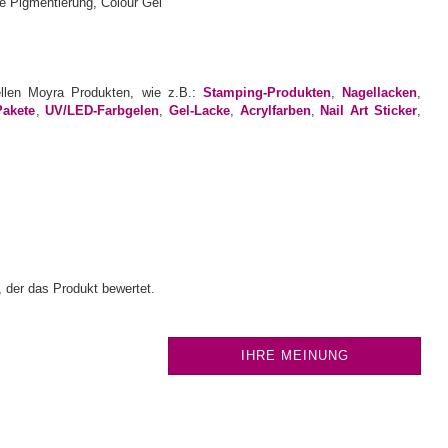
ellen Moyra Produkten, wie z.B.:
Stamping-Produkten
,
Nagellacken
,
Pakete
,
UV/LED-Farbgelen
,
Gel-Lacke
,
Acrylfarben
,
Nail Art Sticker
,
 der das Produkt bewertet.
IHRE MEINUNG