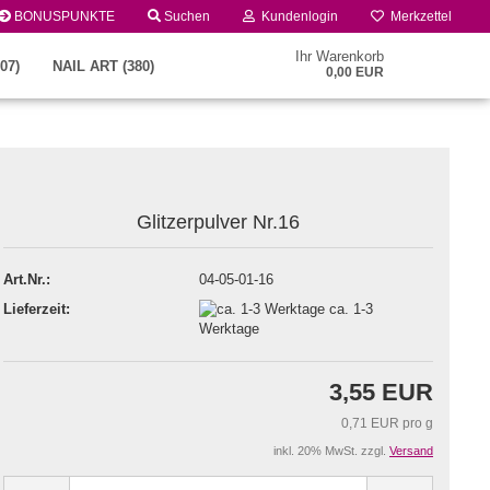
BONUSPUNKTE
Suchen
Kundenlogin
Merkzettel
Ihr Warenkorb
07)
NAIL ART (380)
0,00 EUR
Glitzerpulver Nr.16
Art.Nr.:
04-05-01-16
Lieferzeit:
ca. 1-3
Konto erstellen
Werktage
Passwort vergessen?
3,55 EUR
0,71 EUR pro g
inkl. 20% MwSt. zzgl.
Versand