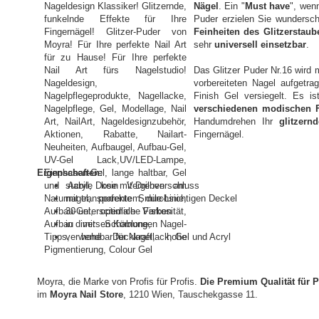
Nägel
. Ein "
Must have
", wen
Puder erzielen Sie wundersch
Feinheiten des Glitzerstaub
sehr
universell einsetzbar
.
Das Glitzer Puder Nr.16 wird 
vorbereiteten Nagel aufgetra
Finish Gel versiegelt. Es i
verschiedenen modischen 
Handumdrehen Ihr
glitzern
Fingernägel.
Eigenschaften:
stabile Dose mit Drehverschluss
mit transparentem, durchsichtigen Deckel
30 untersciedliche Farben
in diversen Körnungen
verwendbar für Nagellack, Gel und Acryl
Moyra, die Marke von Profis für Profis.
Die Premium Qualität für P
im
Moyra Nail Store
, 1210 Wien, Tauschekgasse 11.