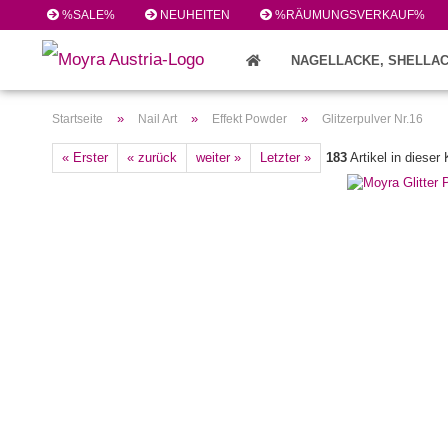
%SALE%
NEUHEITEN
%RÄUMUNGSVERKAUF%
NAGELLACKE, SHELLAC
FEILEN/PINSEL/ZUBEHÖR (224)
»
»
»
Startseite
Nail Art
Effekt Powder
Glitzerpulver Nr.16
« Erster
« zurück
weiter »
Letzter »
183
Artikel in dieser