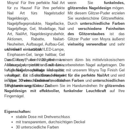
wenn Sie
funkelndes,
glitzerndes Nageldesign
mögen.
Mit diesem Glitzer-Puder erzielen
Sie wunderschöne Glitzereffekte.
Durch
unterschiedliche Farben
und
verschiedene Feinheiten
des Glitzerstaubes
ist das
Glitzer Puder von Moyra äußerst
vielseitig verwendbar
und sehr
universell einsetzbar
.
Das Glitzer Puder Nr.20 wird mit einem dünn- bis mittelviskosischem
Aufbaugel vermischt und auf den vorbereiteten Nagel aufgetragen. Die
fertige
Nagelmodellage
wird später mit unserem Moyra Top Finish Gel
versiegelt. Es ist ein
Grundelement für die perfekte NailArt
und wird
in über 30 verschiedenen modischen Farben
und
unterschiedlichen
Strukturen
angeboten. Zaubern Sie im Handumdrehen Ihr
glitzerndes
Nageldesign mit effektvoller, funkelnder Leuchtkraft
auf Ihre
Fingernägel.
Eigenschaften:
stabile Dose mit Drehverschluss
mit transparentem, durchsichtigen Deckel
30 untersciedliche Farben