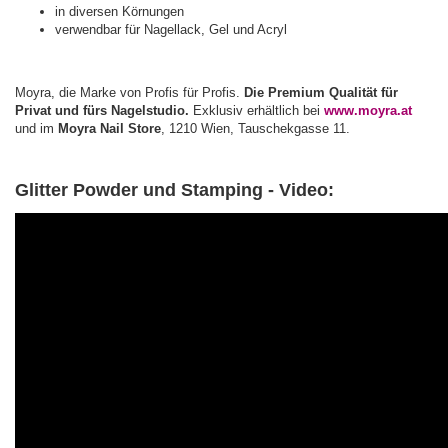
in diversen Körnungen
verwendbar für Nagellack, Gel und Acryl
Moyra, die Marke von Profis für Profis.
Die Premium Qualität für
Privat und fürs Nagelstudio.
Exklusiv erhältlich bei
www.moyra.at
und im
Moyra Nail Store
, 1210 Wien, Tauschekgasse 11.
Glitter Powder und Stamping - Video: