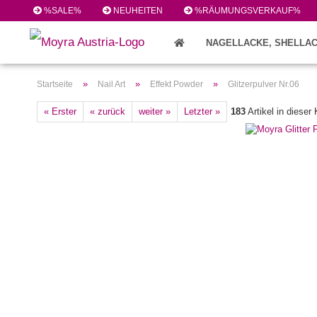
%SALE%
NEUHEITEN
%RÄUMUNGSVERKAUF%
NAGELLACKE, SHELLAC
FEILEN/PINSEL/ZUBEHÖR (224)
»
»
»
Startseite
Nail Art
Effekt Powder
Glitzerpulver Nr.06
« Erster
« zurück
weiter »
Letzter »
183
Artikel in dieser