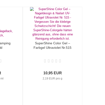
Stamping
SuperShine Color Gel –
ld
Farbgel Ultraviolet Nr.515
R
10,95 EUR
 ml
2,19 EUR pro g