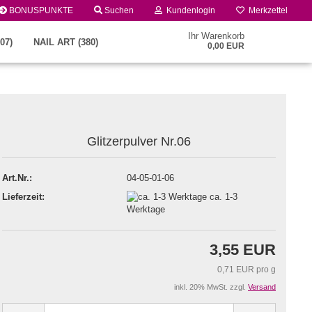
BONUSPUNKTE
Suchen
Kundenlogin
Merkzettel
Ihr Warenkorb
07)
NAIL ART (380)
0,00 EUR
Glitzerpulver Nr.06
Art.Nr.:
04-05-01-06
Lieferzeit:
ca. 1-3
Konto erstellen
Werktage
Passwort vergessen?
3,55 EUR
0,71 EUR pro g
inkl. 20% MwSt. zzgl.
Versand