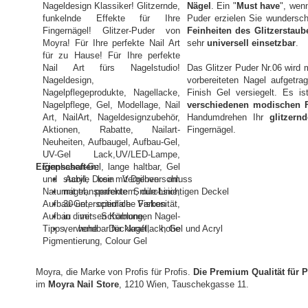
Nägel
. Ein "
Must have
", wen
Puder erzielen Sie wundersch
Feinheiten des Glitzerstaub
sehr
universell einsetzbar
.
Das Glitzer Puder Nr.06 wird 
vorbereiteten Nagel aufgetra
Finish Gel versiegelt. Es i
verschiedenen modischen 
Handumdrehen Ihr
glitzern
Fingernägel.
Eigenschaften:
stabile Dose mit Drehverschluss
mit transparentem, durchsichtigen Deckel
30 untersciedliche Farben
in diversen Körnungen
verwendbar für Nagellack, Gel und Acryl
Moyra, die Marke von Profis für Profis.
Die Premium Qualität für P
im
Moyra Nail Store
, 1210 Wien, Tauschekgasse 11.