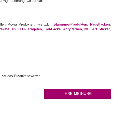
ellen Moyra Produkten, wie z.B.:
Stamping-Produkten
,
Nagellacken
,
Pakete
,
UV/LED-Farbgelen
,
Gel-Lacke
,
Acrylfarben
,
Nail Art Sticker
,
 der das Produkt bewertet.
IHRE MEINUNG