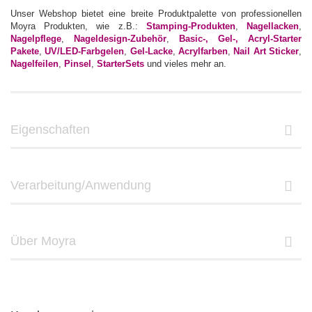
Unser Webshop bietet eine breite Produktpalette von professionellen
Moyra Produkten, wie z.B.:
Stamping-Produkten
,
Nagellacken
,
Nagelpflege
,
Nageldesign-Zubehör
,
Basic-, Gel-, Acryl-Starter
Pakete
,
UV/LED-Farbgelen
,
Gel-Lacke
,
Acrylfarben
,
Nail Art Sticker
,
Nagelfeilen
,
Pinsel
,
StarterSets
und vieles mehr an.
Eigenschaften
Verarbeitung/Anwendung
Über Moyra