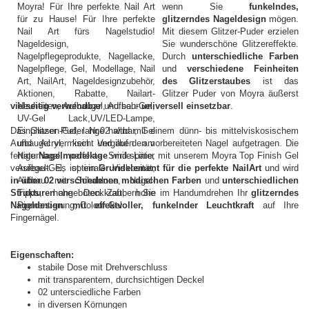
wenn Sie
funkelndes,
glitzerndes Nageldesign
mögen.
Mit diesem Glitzer-Puder erzielen
Sie wunderschöne Glitzereffekte.
Durch
unterschiedliche Farben
und
verschiedene Feinheiten
des Glitzerstaubes
ist das
Glitzer Puder von Moyra äußerst
vielseitig verwendbar
und sehr
universell einsetzbar
.
Das Glitzer Puder Nr.02 wird mit einem dünn- bis mittelviskosischem
Aufbaugel vermischt und auf den vorbereiteten Nagel aufgetragen. Die
fertige
Nagelmodellage
wird später mit unserem Moyra Top Finish Gel
versiegelt. Es ist ein
Grundelement für die perfekte NailArt
und wird
in über 02 verschiedenen modischen Farben
und
unterschiedlichen
Strukturen
angeboten. Zaubern Sie im Handumdrehen Ihr
glitzerndes
Nageldesign mit effektvoller, funkelnder Leuchtkraft
auf Ihre
Fingernägel.
Eigenschaften:
stabile Dose mit Drehverschluss
mit transparentem, durchsichtigen Deckel
02 untersciedliche Farben
in diversen Körnungen