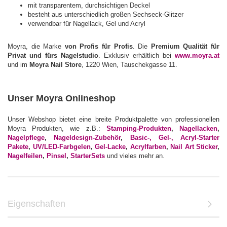
mit transparentem, durchsichtigen Deckel
besteht aus unterschiedlich großen Sechseck-Glitzer
verwendbar für Nagellack, Gel und Acryl
Moyra, die Marke
von Profis für Profis
. Die
Premium Qualität für
Privat und fürs Nagelstudio
. Exklusiv erhältlich bei
www.moyra.at
und im
Moyra Nail Store
, 1220 Wien, Tauschekgasse 11.
Unser Moyra Onlineshop
Unser Webshop bietet eine breite Produktpalette von professionellen
Moyra Produkten, wie z.B.:
Stamping-Produkten
,
Nagellacken
,
Nagelpflege
,
Nageldesign-Zubehör
,
Basic-, Gel-, Acryl-Starter
Pakete
,
UV/LED-Farbgelen
,
Gel-Lacke
,
Acrylfarben
,
Nail Art Sticker
,
Nagelfeilen
,
Pinsel
,
StarterSets
und vieles mehr an.
Eigenschaften