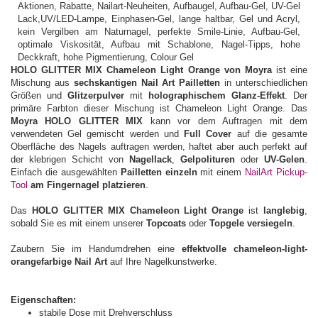
HOLO GLITTER MIX Chameleon Light Orange von Moyra
ist eine
Mischung aus
sechskantigen Nail Art Pailletten
in unterschiedlichen
Größen und
Glitzerpulver
mit
holographischem Glanz-Effekt
. Der
primäre Farbton dieser Mischung ist Chameleon Light Orange. Das
Moyra HOLO GLITTER MIX
kann vor dem Auftragen mit dem
verwendeten Gel gemischt werden und
Full Cover
auf die gesamte
Oberfläche des Nagels auftragen werden, haftet aber auch perfekt auf
der klebrigen Schicht von
Nagellack
,
Gelpolituren
oder
UV-Gelen
.
Einfach die ausgewählten
Pailletten einzeln
mit einem
NailArt Pickup-
Tool
am Fingernagel platzieren
.
Das
HOLO GLITTER MIX Chameleon Light Orange
ist
langlebig
,
sobald Sie es mit einem unserer
Topcoats
oder
Topgele versiegeln
.
Zaubern Sie im Handumdrehen eine
effektvolle chameleon-light-
orangefarbige Nail Art
auf Ihre Nagelkunstwerke.
Eigenschaften:
stabile Dose mit Drehverschluss