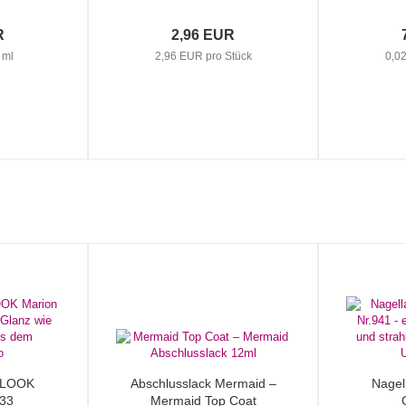
R
2,96 EUR
 ml
2,96 EUR pro Stück
0,0
L LOOK
Abschlusslack Mermaid –
Nagel
933
Mermaid Top Coat