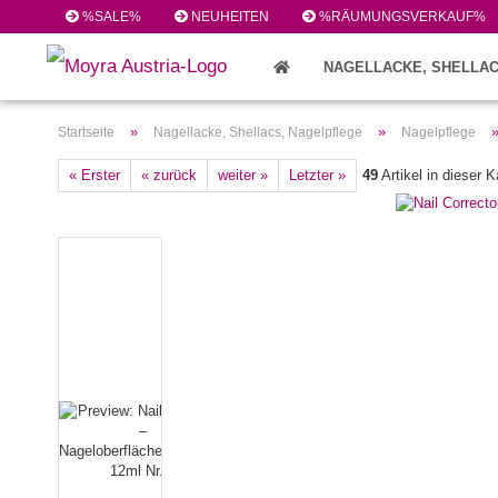
%SALE%
NEUHEITEN
%RÄUMUNGSVERKAUF%
NAGELLACKE, SHELLAC
FEILEN/PINSEL/ZUBEHÖR (224)
»
»
Startseite
Nagellacke, Shellacs, Nagelpflege
Nagelpflege
« Erster
« zurück
weiter »
Letzter »
49
Artikel in dieser K