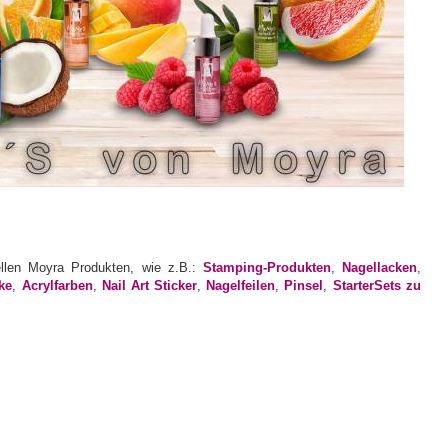
ellen Moyra Produkten, wie z.B.:
Stamping-Produkten
,
Nagellacken
,
ke
,
Acrylfarben
,
Nail Art Sticker
,
Nagelfeilen
,
Pinsel
,
StarterSets zu