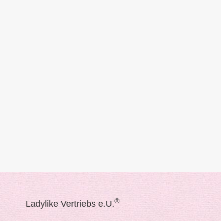
®
Ladylike Vertriebs e.U.