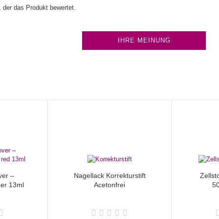
 der das Produkt bewertet.
IHRE MEINUNG
ver –
Nagellack Korrekturstift
Zellst
ner 13ml
Acetonfrei
50