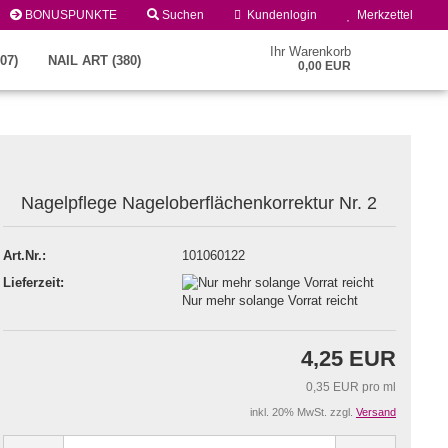
BONUSPUNKTE
Suchen
Kundenlogin
Merkzettel
Ihr Warenkorb
07)
NAIL ART (380)
0,00 EUR
Nagelpflege Nageloberflächenkorrektur Nr. 2
Art.Nr.:
101060122
Lieferzeit:
Konto erstellen
Nur mehr solange Vorrat reicht
Passwort vergessen?
4,25 EUR
0,35 EUR pro ml
inkl. 20% MwSt. zzgl.
Versand