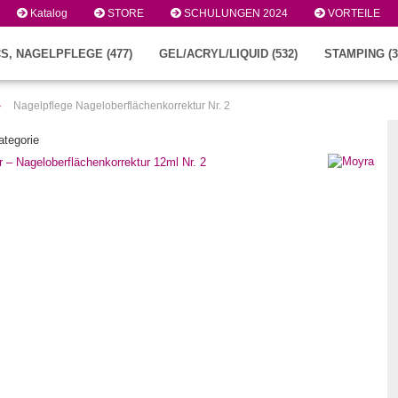
Katalog
STORE
SCHULUNGEN 2024
VORTEILE
S, NAGELPFLEGE (477)
GEL/ACRYL/LIQUID (532)
STAMPING (3
»
Nagelpflege Nageloberflächenkorrektur Nr. 2
ategorie