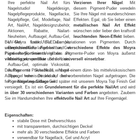
Verzieren Ihrer Nägel
. Mit
diesem Pigment-Puder veredeln
Sie Ihre Nägel mit wunderschönen
Effekten. Egal, ob Sie lieber einen
metallischen Nail Art Effekt
wünschen oder lieber den kraftvoll
leuchtenden Neon-Effekt
lieben.
Bei Moyra finden Sie alle Variationen von Pigmenten. Durch
unterschiedliche Farben
und
verschiedene Effekte des Moyra
Pigmente-Sortiments
ist das Pigmente-Puder von Moyra äußerst
vielseitig verwendbar
und sehr
universell einsetzbar
.
Das Pigmente Pulver Nr.21 wird mit einem dünn- bis mittelviskosischem
Aufbaugel vermischt und auf den vorbereiteten Nagel aufgetragen. Die
fertige
Nagelmodellage
wird später mit unserem Moyra Top Finish Gel
versiegelt. Es ist ein
Grundelement für die perfekte NailArt
und wird
in über 30 verschiedenen Varianten und Farben
angeboten. Zaubern
Sie im Handumdrehen Ihre
effektvolle Nail Art
auf Ihre Fingernägel.
Eigenschaften:
stabile Dose mit Drehverschluss
mit transparentem, durchsichtigen Deckel
mehr als 30 verschiedene Effekte und Farben
verwendbar für Nagellack, Gel und Acryl