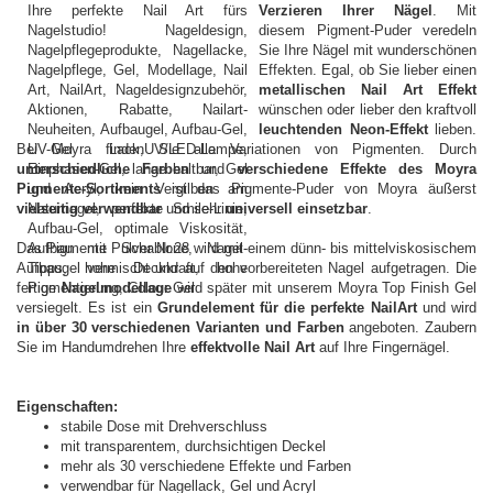
Verzieren Ihrer Nägel
. Mit
diesem Pigment-Puder veredeln
Sie Ihre Nägel mit wunderschönen
Effekten. Egal, ob Sie lieber einen
metallischen Nail Art Effekt
wünschen oder lieber den kraftvoll
leuchtenden Neon-Effekt
lieben.
Bei Moyra finden Sie alle Variationen von Pigmenten. Durch
unterschiedliche Farben
und
verschiedene Effekte des Moyra
Pigmente-Sortiments
ist das Pigmente-Puder von Moyra äußerst
vielseitig verwendbar
und sehr
universell einsetzbar
.
Das Pigmente Pulver Nr.28 wird mit einem dünn- bis mittelviskosischem
Aufbaugel vermischt und auf den vorbereiteten Nagel aufgetragen. Die
fertige
Nagelmodellage
wird später mit unserem Moyra Top Finish Gel
versiegelt. Es ist ein
Grundelement für die perfekte NailArt
und wird
in über 30 verschiedenen Varianten und Farben
angeboten. Zaubern
Sie im Handumdrehen Ihre
effektvolle Nail Art
auf Ihre Fingernägel.
Eigenschaften:
stabile Dose mit Drehverschluss
mit transparentem, durchsichtigen Deckel
mehr als 30 verschiedene Effekte und Farben
verwendbar für Nagellack, Gel und Acryl