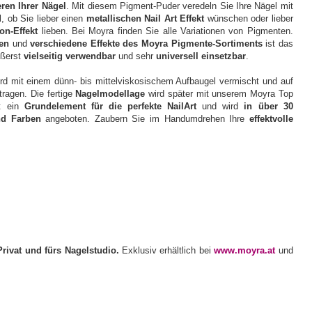
ren Ihrer Nägel
. Mit diesem Pigment-Puder veredeln Sie Ihre Nägel mit
, ob Sie lieber einen
metallischen Nail Art Effekt
wünschen oder lieber
on-Effekt
lieben. Bei Moyra finden Sie alle Variationen von Pigmenten.
ben
und
verschiedene Effekte des Moyra Pigmente-Sortiments
ist das
ußerst
vielseitig verwendbar
und sehr
universell einsetzbar
.
rd mit einem dünn- bis mittelviskosischem Aufbaugel vermischt und auf
tragen. Die fertige
Nagelmodellage
wird später mit unserem Moyra Top
st ein
Grundelement für die perfekte NailArt
und wird
in über 30
nd Farben
angeboten. Zaubern Sie im Handumdrehen Ihre
effektvolle
Privat und fürs Nagelstudio.
Exklusiv erhältlich bei
www.moyra.at
und