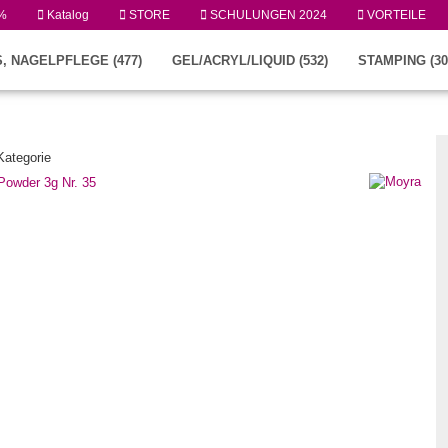
%
Katalog
STORE
SCHULUNGEN 2024
VORTEILE
, NAGELPFLEGE (477)
GEL/ACRYL/LIQUID (532)
STAMPING (30
 Kategorie