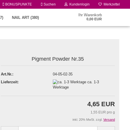
BONUSPUNKTE
Suchen
Kundenlogin
Merkzettel
Ihr Warenkorb
7)
NAIL ART (380)
0,00 EUR
Pigment Powder Nr.35
Art.Nr.:
04-05-02-35
Lieferzeit:
ca. 1-3
Konto erstellen
Werktage
Passwort vergessen?
4,65 EUR
1,55 EUR pro g
inkl. 20% MwSt. zzgl.
Versand