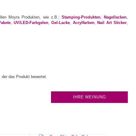
ellen Moyra Produkten, wie z.B.:
Stamping-Produkten
,
Nagellacken
,
Pakete
,
UV/LED-Farbgelen
,
Gel-Lacke
,
Acrylfarben
,
Nail Art Sticker
,
 der das Produkt bewertet.
IHRE MEINUNG