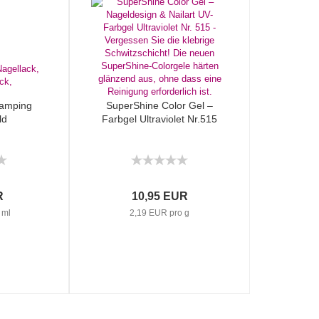
Stamping
SuperShine Color Gel –
ld
Farbgel Ultraviolet Nr.515
R
10,95 EUR
 ml
2,19 EUR pro g