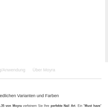
ng/Anwendung
Über Moyra
iedlichen Varianten und Farben
.35 von Moyra
verfeinern Sie Ihre
perfekte Nail Art
. Ein "
Must have
"