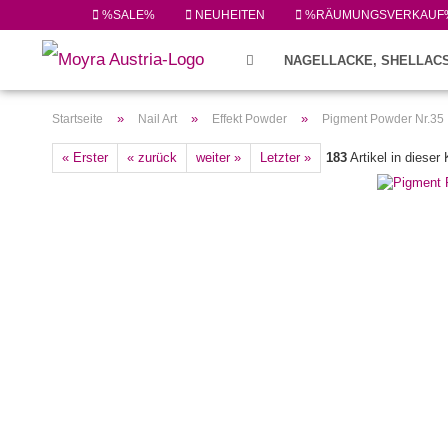
%SALE%
NEUHEITEN
%RÄUMUNGSVERKAUF
NAGELLACKE, SHELLACS
FEILEN/PINSEL/ZUBEHÖR (224)
»
»
»
Startseite
Nail Art
Effekt Powder
Pigment Powder Nr.35
« Erster
« zurück
weiter »
Letzter »
183
Artikel in dieser