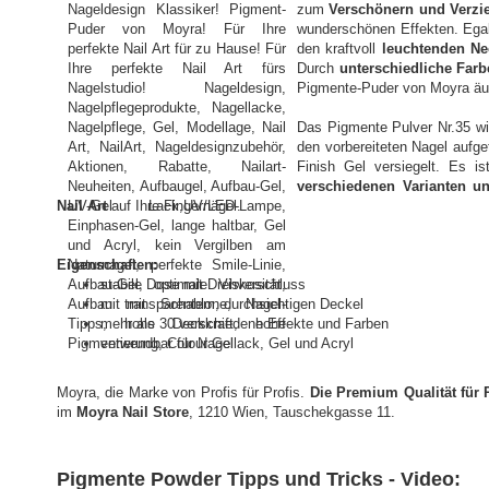
zum
Verschönern und Verzie
wunderschönen Effekten. Egal
den kraftvoll
leuchtenden Ne
Durch
unterschiedliche Far
Pigmente-Puder von Moyra ä
Das Pigmente Pulver Nr.35 wi
den vorbereiteten Nagel aufge
Finish Gel versiegelt. Es i
verschiedenen Varianten u
Nail Art
auf Ihre Fingernägel.
Eigenschaften:
stabile Dose mit Drehverschluss
mit transparentem, durchsichtigen Deckel
mehr als 30 verschiedene Effekte und Farben
verwendbar für Nagellack, Gel und Acryl
Moyra, die Marke von Profis für Profis.
Die Premium Qualität für 
im
Moyra Nail Store
, 1210 Wien, Tauschekgasse 11.
Pigmente Powder Tipps und Tricks - Video: