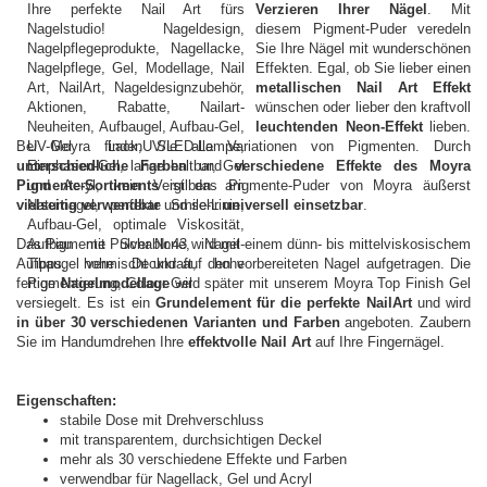
Verzieren Ihrer Nägel
. Mit
diesem Pigment-Puder veredeln
Sie Ihre Nägel mit wunderschönen
Effekten. Egal, ob Sie lieber einen
metallischen Nail Art Effekt
wünschen oder lieber den kraftvoll
leuchtenden Neon-Effekt
lieben.
Bei Moyra finden Sie alle Variationen von Pigmenten. Durch
unterschiedliche Farben
und
verschiedene Effekte des Moyra
Pigmente-Sortiments
ist das Pigmente-Puder von Moyra äußerst
vielseitig verwendbar
und sehr
universell einsetzbar
.
Das Pigmente Pulver Nr.43 wird mit einem dünn- bis mittelviskosischem
Aufbaugel vermischt und auf den vorbereiteten Nagel aufgetragen. Die
fertige
Nagelmodellage
wird später mit unserem Moyra Top Finish Gel
versiegelt. Es ist ein
Grundelement für die perfekte NailArt
und wird
in über 30 verschiedenen Varianten und Farben
angeboten. Zaubern
Sie im Handumdrehen Ihre
effektvolle Nail Art
auf Ihre Fingernägel.
Eigenschaften:
stabile Dose mit Drehverschluss
mit transparentem, durchsichtigen Deckel
mehr als 30 verschiedene Effekte und Farben
verwendbar für Nagellack, Gel und Acryl