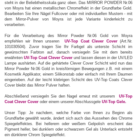
steht in der Beliebtheitsskala ganz oben. Das MIRROR POWDER Nr.06
von Moyra hat einen metallischen Chromeffekt in der Grundfarbe Gold.
Bearbeiten Sie Ihre Nägel Fullcover oder mit individuellen Mustern - mit
dem Mirror-Pulver von Moyra ist jede Variante kinderleicht zu
verarbeiten.
Für die Verarbeitung des Mirror Powder Nr.06 Gold von Moyra
empfehlen wir Ihnen unseren
UV-Top Coat Clever Cover
(Art.Nr.
101030504). Zuvor tragen Sie Ihr Farbgel als unterste Schicht im
gewünschten Farbton auf, danach versiegeln Sie mit dem bereits
erwähnten
UV-Top Coat Clever Cover
und lassen diesen in der UV/LED
Lampe aushärten. Auf die gehärtete Clever Cover Schicht wird nun das
Mirror Powder Nr.06 Gold in kreisförmigen Bewegungen z.B. mit einem
Kosmetik Applikator, einem Silikonstab oder einfach mit Ihrem Daumen
eingerieben. Auf der leicht klebrigen Schicht des UV-Top Coats Clever
Cover bleibt das Mirror Pulver haften.
Abschließend versiegeln Sie den Nagel erneut mit unserem
UV-Top
Coat Clever Cover
oder einem unserer Abschlussgele
UV-Top Gele.
Unser Tipp: Je nachdem, welche Farbe von Ihnen zu Beginn als
Grundfarbe gewählt wurde, ändert sich auch das Aussehen des Chrome
Spiegeleffektes. Bei hellerem oder weißem Gelpolish erscheint das
Pigment heller, bei dunklem oder schwarzem Gel als Unterlack entsteht
ein dünklerer Chrom Spiegeleffekt.