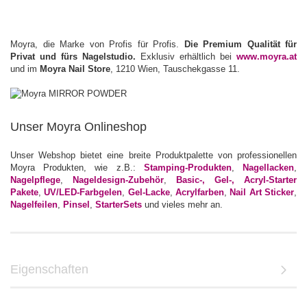
Moyra, die Marke von Profis für Profis.
Die Premium Qualität für
Privat und fürs Nagelstudio.
Exklusiv erhältlich bei
www.moyra.at
und im
Moyra Nail Store
, 1210 Wien, Tauschekgasse 11.
Unser Moyra Onlineshop
Unser Webshop bietet eine breite Produktpalette von professionellen
Moyra Produkten, wie z.B.:
Stamping-Produkten
,
Nagellacken
,
Nagelpflege
,
Nageldesign-Zubehör
,
Basic-, Gel-, Acryl-Starter
Pakete
,
UV/LED-Farbgelen
,
Gel-Lacke
,
Acrylfarben
,
Nail Art Sticker
,
Nagelfeilen
,
Pinsel
,
StarterSets
und vieles mehr an.
Eigenschaften