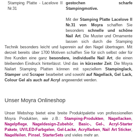
gestochen scharfe
Stampingmotive.
Mit der
Stamping Platte Lacelove II
Nr.31 von Moyra
schaffen Sie
besonders
schnelle und schöne
Nail Art
. Die Muster und Ornamente
lassen sich durch die Stamping
Technik besonders leicht und lupenrein auf den Nagel übertragen. Mit
derzeit bereits über 1700 Motiven schaffen Sie für sich selbst oder für
Ihre Kunden eine ganz
besondere, individuelle Nail Art
, die einen
bleibenden Eindruck hinterlässt. Und das
in kürzester Zeit
. Die Moyra
Nailart Stamping Platten können mit speziellem
Stampinglack,
Stamper
und
Scraper
bearbeitet und sowohl
auf Nagellack, Gel Lack,
Colour Gel als auch auf Acryl
angewendet werden.
Unser Moyra Onlineshop
Unser Webshop bietet eine breite Produktpalette von professionellen
Moyra Produkten, wie z.B.:
Stamping-Produkten
,
Nagellacken
,
Nagelpflege
,
Nageldesign-Zubehör
,
Basic-, Gel-, Acryl-Starter
Pakete
,
UV/LED-Farbgelen
,
Gel-Lacke
,
Acrylfarben
,
Nail Art Sticker
,
Nagelfeilen
,
Pinsel
,
StarterSets
und vieles mehr an.