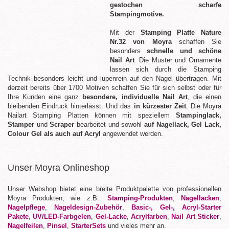
gestochen scharfe
Stampingmotive.
Mit der
Stamping Platte Nature
Nr.32 von Moyra
schaffen Sie
besonders
schnelle und schöne
Nail Art
. Die Muster und Ornamente
lassen sich durch die Stamping
Technik besonders leicht und lupenrein auf den Nagel übertragen. Mit
derzeit bereits über 1700 Motiven schaffen Sie für sich selbst oder für
Ihre Kunden eine ganz
besondere, individuelle Nail Art
, die einen
bleibenden Eindruck hinterlässt. Und das
in kürzester Zeit
. Die Moyra
Nailart Stamping Platten können mit speziellem
Stampinglack,
Stamper
und
Scraper
bearbeitet und sowohl
auf Nagellack, Gel Lack,
Colour Gel als auch auf Acryl
angewendet werden.
Unser Moyra Onlineshop
Unser Webshop bietet eine breite Produktpalette von professionellen
Moyra Produkten, wie z.B.:
Stamping-Produkten
,
Nagellacken
,
Nagelpflege
,
Nageldesign-Zubehör
,
Basic-, Gel-, Acryl-Starter
Pakete
,
UV/LED-Farbgelen
,
Gel-Lacke
,
Acrylfarben
,
Nail Art Sticker
,
Nagelfeilen
,
Pinsel
,
StarterSets
und vieles mehr an.