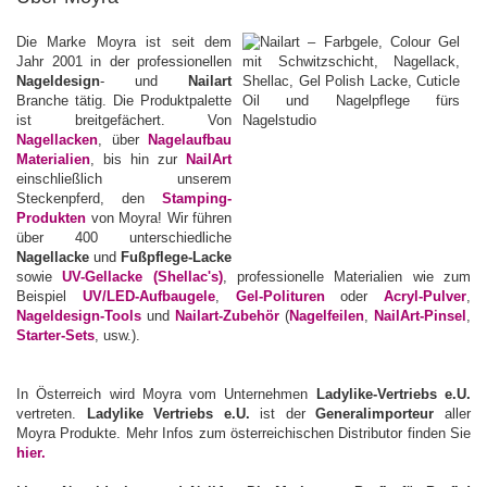
Die Marke Moyra ist seit dem
Jahr 2001 in der professionellen
Nageldesign
- und
Nailart
Branche tätig. Die Produktpalette
ist breitgefächert. Von
Nagellacken
, über
Nagelaufbau
Materialien
, bis hin zur
NailArt
einschließlich unserem
Steckenpferd, den
Stamping-
Produkten
von Moyra! Wir führen
über 400 unterschiedliche
Nagellacke
und
Fußpflege-Lacke
sowie
UV-Gellacke
(Shellac's)
, professionelle Materialien wie zum
Beispiel
UV/LED-Aufbaugele
,
Gel-Polituren
oder
Acryl-Pulver
,
Nageldesign-Tools
und
Nailart-Zubehör
(
Nagelfeilen
,
NailArt-Pinsel
,
Starter-Sets
, usw.).
In Österreich wird Moyra vom Unternehmen
Ladylike-Vertriebs e.U.
vertreten.
Ladylike Vertriebs e.U.
ist der
Generalimporteur
aller
Moyra Produkte. Mehr Infos zum österreichischen Distributor finden Sie
hier.