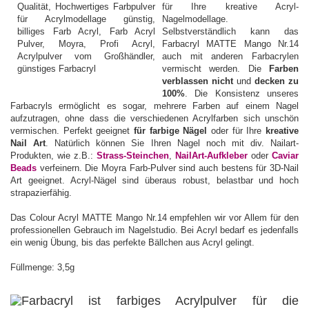
für Ihre kreative Acryl-
Nagelmodellage.
Selbstverständlich kann das
Farbacryl MATTE Mango Nr.14
auch mit anderen Farbacrylen
vermischt werden. Die
Farben
verblassen nicht
und
decken zu
100%
. Die Konsistenz unseres
Farbacryls ermöglicht es sogar, mehrere Farben auf einem Nagel
aufzutragen, ohne dass die verschiedenen Acrylfarben sich unschön
vermischen. Perfekt geeignet
für farbige Nägel
oder für Ihre
kreative
Nail Art
. Natürlich können Sie Ihren Nagel noch mit div. Nailart-
Produkten, wie z.B.:
Strass-Steinchen
,
NailArt-Aufkleber
oder
Caviar
Beads
verfeinern. Die Moyra Farb-Pulver sind auch bestens für 3D-Nail
Art geeignet. Acryl-Nägel sind überaus robust, belastbar und hoch
strapazierfähig.
Das Colour Acryl MATTE Mango Nr.14 empfehlen wir vor Allem für den
professionellen Gebrauch im Nagelstudio. Bei Acryl bedarf es jedenfalls
ein wenig Übung, bis das perfekte Bällchen aus Acryl gelingt.
Füllmenge: 3,5g