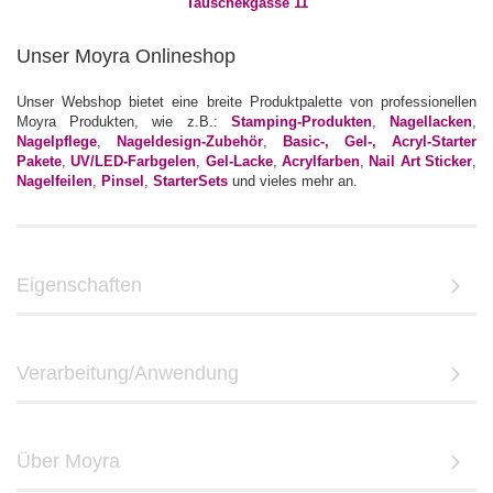
Unser Moyra Onlineshop
Unser Webshop bietet eine breite Produktpalette von professionellen
Moyra Produkten, wie z.B.:
Stamping-Produkten
,
Nagellacken
,
Nagelpflege
,
Nageldesign-Zubehör
,
Basic-, Gel-, Acryl-Starter
Pakete
,
UV/LED-Farbgelen
,
Gel-Lacke
,
Acrylfarben
,
Nail Art Sticker
,
Nagelfeilen
,
Pinsel
,
StarterSets
und vieles mehr an.
Eigenschaften
Verarbeitung/Anwendung
Über Moyra